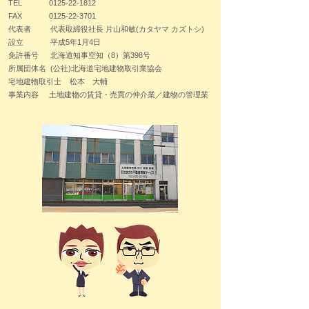
TEL
0125-22-1812
FAX
0125-22-3701
代表者 代表取締役社長 片山和敏(カタヤマ カズトシ)
設立 平成5年1月4日
免許番号 北海道知事空知（8）第398号
所属団体名 (公社)北海道宅地建物取引業協会
宅地建物取引士 松本 大輔
事業内容 土地建物の賃貸・売買の仲介業／建物の管理業